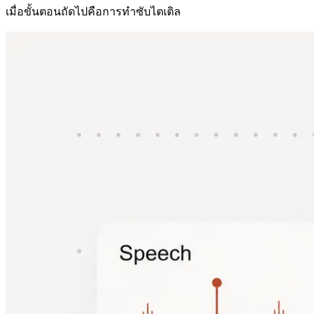
เมื่อขั้นตอนถัดไปคือการทำซับไตเติล