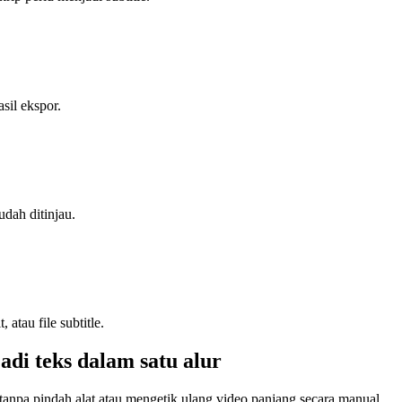
asil ekspor.
dah ditinjau.
 atau file subtitle.
di teks dalam satu alur
anpa pindah alat atau mengetik ulang video panjang secara manual.