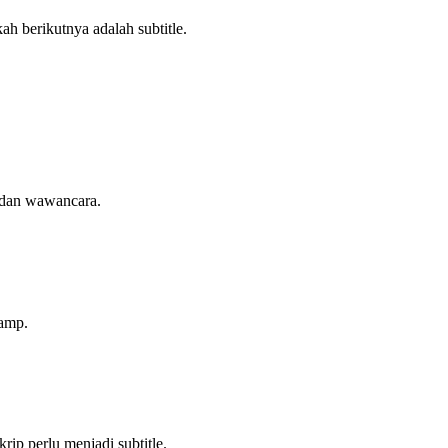
 berikutnya adalah subtitle.
 dan wawancara.
tamp.
p perlu menjadi subtitle.