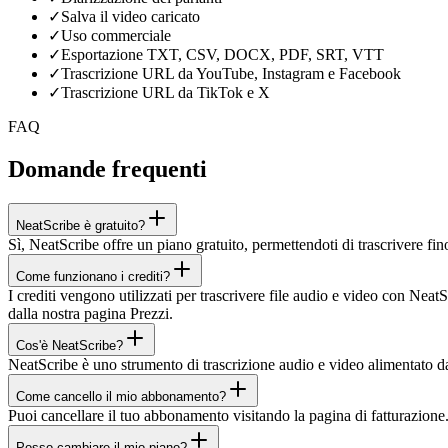
✓
Salva il video caricato
✓
Uso commerciale
✓
Esportazione TXT, CSV, DOCX, PDF, SRT, VTT
✓
Trascrizione URL da YouTube, Instagram e Facebook
✓
Trascrizione URL da TikTok e X
FAQ
Domande frequenti
NeatScribe è gratuito?
Sì, NeatScribe offre un piano gratuito, permettendoti di trascrivere fino
Come funzionano i crediti?
I crediti vengono utilizzati per trascrivere file audio e video con NeatS
dalla nostra pagina Prezzi.
Cos'è NeatScribe?
NeatScribe è uno strumento di trascrizione audio e video alimentato dal
Come cancello il mio abbonamento?
Puoi cancellare il tuo abbonamento visitando la pagina di fatturazione
Posso cambiare il mio piano?