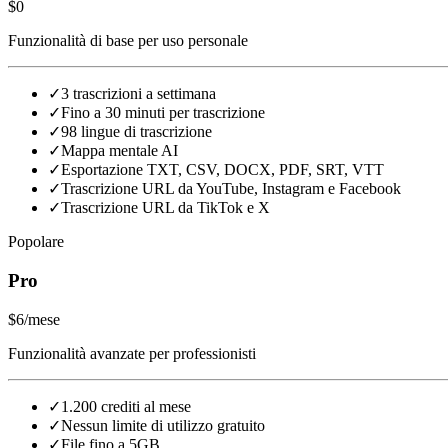
$0
Funzionalità di base per uso personale
✓
3 trascrizioni a settimana
✓
Fino a 30 minuti per trascrizione
✓
98 lingue di trascrizione
✓
Mappa mentale AI
✓
Esportazione TXT, CSV, DOCX, PDF, SRT, VTT
✓
Trascrizione URL da YouTube, Instagram e Facebook
✓
Trascrizione URL da TikTok e X
Popolare
Pro
$6
/mese
Funzionalità avanzate per professionisti
✓
1.200 crediti al mese
✓
Nessun limite di utilizzo gratuito
✓
File fino a 5GB